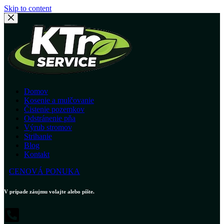
Skip to content
Domov
Kosenie a mulčovanie
Čistenie pozemkov
Odstránenie pňa
Výrub stromov
Strihanie
Blog
Kontakt
CENOVÁ PONUKA
V prípade záujmu volajte alebo píšte.