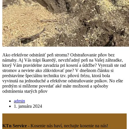
Ako efektívne odstrániť peň stromu? Odstraňovanie pňov bez
námahy. Aj Vás trápi škaredý, nevzhľadný peň na Vašej záhradke,
ktorý Vám pravidelne zavadzia pri kosení a údržbe? Vyrezali ste rad
stromov a neviete ako zlikvidovať pne? V dnešnom článku si
predstavíme špeciálnu techniku tzv. pňovú frézu, ktorá bola
vyvinutá na jednoduché a efektívne odstraňovanie pníkov. No ešte
predtým si môžeme povedať aké máte možnosti a spôsoby
odstránenia starých pňov
admin
1. januára 2024
KTn Service
- Kosenie nás baví, nechajte kosenie na nás!