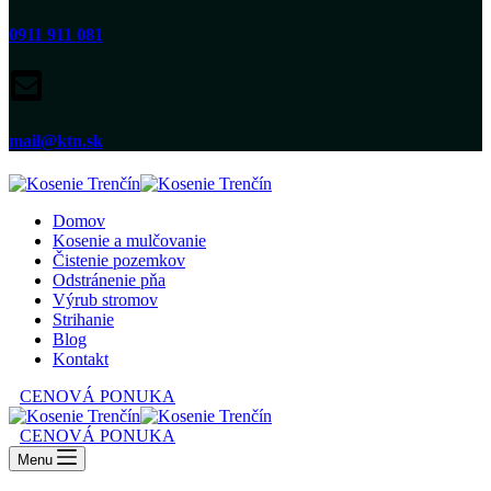
0911 911 081
mail@ktn.sk
Domov
Kosenie a mulčovanie
Čistenie pozemkov
Odstránenie pňa
Výrub stromov
Strihanie
Blog
Kontakt
CENOVÁ PONUKA
CENOVÁ PONUKA
Menu