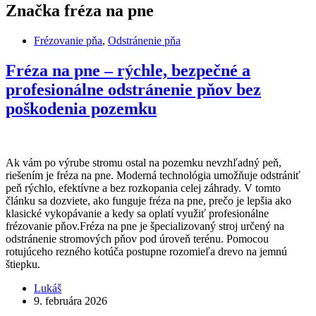
Značka
fréza na pne
Frézovanie pňa
,
Odstránenie pňa
Fréza na pne – rýchle, bezpečné a
profesionálne odstránenie pňov bez
poškodenia pozemku
Ak vám po výrube stromu ostal na pozemku nevzhľadný peň,
riešením je fréza na pne. Moderná technológia umožňuje odstrániť
peň rýchlo, efektívne a bez rozkopania celej záhrady. V tomto
článku sa dozviete, ako funguje fréza na pne, prečo je lepšia ako
klasické vykopávanie a kedy sa oplatí využiť profesionálne
frézovanie pňov.Fréza na pne je špecializovaný stroj určený na
odstránenie stromových pňov pod úroveň terénu. Pomocou
rotujúceho rezného kotúča postupne rozomieľa drevo na jemnú
štiepku.
Lukáš
9. februára 2026