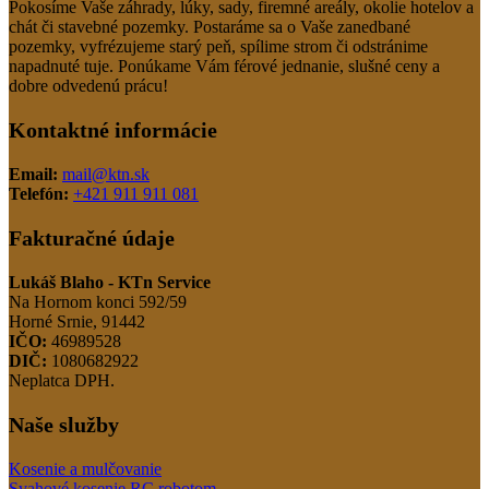
Pokosíme Vaše záhrady, lúky, sady, firemné areály, okolie hotelov a
chát či stavebné pozemky. Postaráme sa o Vaše zanedbané
pozemky, vyfrézujeme starý peň, spílime strom či odstránime
napadnuté tuje. Ponúkame Vám férové jednanie, slušné ceny a
dobre odvedenú prácu!
Kontaktné informácie
Email:
mail@ktn.sk
Telefón:
+421 911 911 081
Fakturačné údaje
Lukáš Blaho - KTn Service
Na Hornom konci 592/59
Horné Srnie, 91442
IČO:
46989528
DIČ:
1080682922
Neplatca DPH.
Naše služby
Kosenie a mulčovanie
Svahové kosenie RC robotom