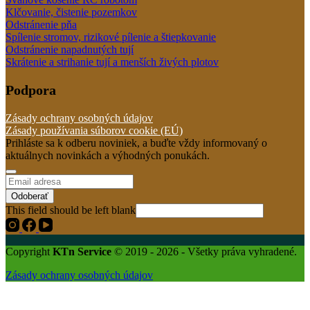
Klčovanie, čistenie pozemkov
Odstránenie pňa
Spílenie stromov, rizikové pílenie a štiepkovanie
Odstránenie napadnutých tují
Skrátenie a strihanie tují a menších živých plotov
Podpora
Zásady ochrany osobných údajov
Zásady používania súborov cookie (EÚ)
Prihláste sa k odberu noviniek, a buďte vždy informovaný o
aktuálnych novinkách a výhodných ponukách.
Odoberať
This field should be left blank
Copyright
KTn Service
© 2019 - 2026 - Všetky práva vyhradené.
Zásady ochrany osobných údajov