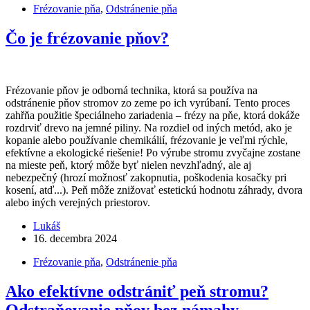
Frézovanie pňa
,
Odstránenie pňa
Čo je frézovanie pňov?
Frézovanie pňov je odborná technika, ktorá sa používa na
odstránenie pňov stromov zo zeme po ich vyrúbaní. Tento proces
zahřňa použitie špeciálneho zariadenia – frézy na pňe, ktorá dokáže
rozdrviť drevo na jemné piliny. Na rozdiel od iných metód, ako je
kopanie alebo používanie chemikálií, frézovanie je veľmi rýchle,
efektívne a ekologické riešenie! Po výrube stromu zvyčajne zostane
na mieste peň, ktorý môže byť nielen nevzhľadný, ale aj
nebezpečný (hrozí možnosť zakopnutia, poškodenia kosačky pri
kosení, atď...). Peň môže znižovať estetickú hodnotu záhrady, dvora
alebo iných verejných priestorov.
Lukáš
16. decembra 2024
Frézovanie pňa
,
Odstránenie pňa
Ako efektívne odstrániť peň stromu?