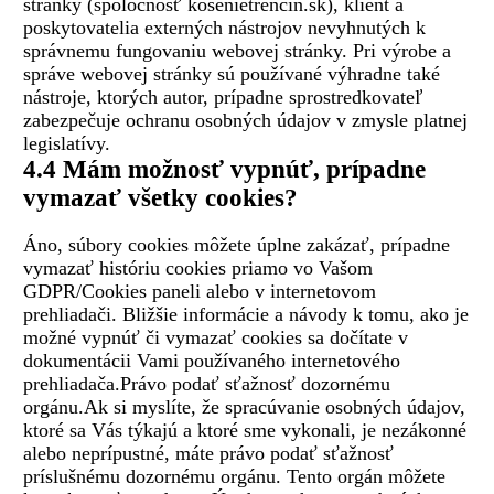
stránky (spoločnosť kosenietrencin.sk), klient a
poskytovatelia externých nástrojov nevyhnutých k
správnemu fungovaniu webovej stránky. Pri výrobe a
správe webovej stránky sú používané výhradne také
nástroje, ktorých autor, prípadne sprostredkovateľ
zabezpečuje ochranu osobných údajov v zmysle platnej
legislatívy.
4.4 Mám možnosť vypnúť, prípadne
vymazať všetky cookies?
Áno, súbory cookies môžete úplne zakázať, prípadne
vymazať históriu cookies priamo vo Vašom
GDPR/Cookies paneli alebo v internetovom
prehliadači. Bližšie informácie a návody k tomu, ako je
možné vypnúť či vymazať cookies sa dočítate v
dokumentácii Vami používaného internetového
prehliadača.Právo podať sťažnosť dozornému
orgánu.Ak si myslíte, že spracúvanie osobných údajov,
ktoré sa Vás týkajú a ktoré sme vykonali, je nezákonné
alebo neprípustné, máte právo podať sťažnosť
príslušnému dozornému orgánu. Tento orgán môžete