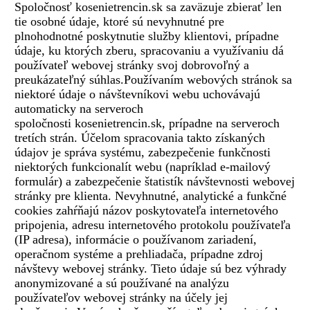
Spoločnosť kosenietrencin.sk sa zaväzuje zbierať len
tie osobné údaje, ktoré sú nevyhnutné pre
plnohodnotné poskytnutie služby klientovi, prípadne
údaje, ku ktorých zberu, spracovaniu a využívaniu dá
používateľ webovej stránky svoj dobrovoľný a
preukázateľný súhlas.Používaním webových stránok sa
niektoré údaje o návštevníkovi webu uchovávajú
automaticky na serveroch
spoločnosti kosenietrencin.sk, prípadne na serveroch
tretích strán. Účelom spracovania takto získaných
údajov je správa systému, zabezpečenie funkčnosti
niektorých funkcionalít webu (napríklad e-mailový
formulár) a zabezpečenie štatistík návštevnosti webovej
stránky pre klienta. Nevyhnutné, analytické a funkčné
cookies zahŕňajú názov poskytovateľa internetového
pripojenia, adresu internetového protokolu používateľa
(IP adresa), informácie o používanom zariadení,
operačnom systéme a prehliadača, prípadne zdroj
návštevy webovej stránky. Tieto údaje sú bez výhrady
anonymizované a sú používané na analýzu
používateľov webovej stránky na účely jej