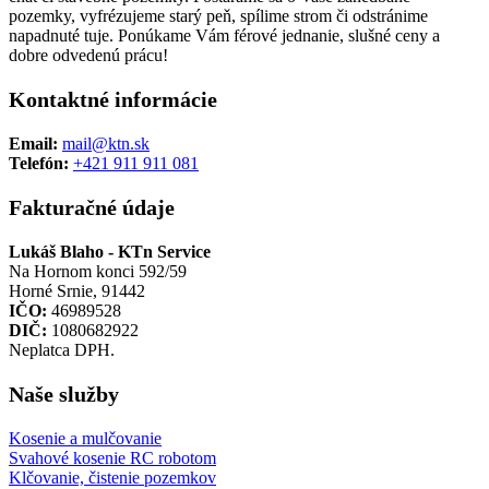
pozemky, vyfrézujeme starý peň, spílime strom či odstránime
napadnuté tuje. Ponúkame Vám férové jednanie, slušné ceny a
dobre odvedenú prácu!
Kontaktné informácie
Email:
mail@ktn.sk
Telefón:
+421 911 911 081
Fakturačné údaje
Lukáš Blaho - KTn Service
Na Hornom konci 592/59
Horné Srnie, 91442
IČO:
46989528
DIČ:
1080682922
Neplatca DPH.
Naše služby
Kosenie a mulčovanie
Svahové kosenie RC robotom
Klčovanie, čistenie pozemkov