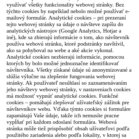
využívať všetky funkcionality webovej stránky. Bez
týchto cookies by napríklad nebolo možné používať e-
mailový formulár. Analytické cookies – pri prezeraní
tejto webovej stránky sa údaje o návšteve zapíšu do
analytických nástrojov (Google Analytics, Hotjar a
iné), kde sa zbierajú informácie o tom, ako návštevník
používa webovú stránku, ktoré podstránky navštívil,
ako sa pohyboval na webe a aké akcie vykonal.
Analytické cookies nezbierajú informácie, pomocou
ktorých by bolo možné jednoznačne identifikovať
návštevníka. Všetky získané údaje sú anonymizované a
slúžia výlučne na zlepšenie fungovania webovej
stránky. Ak používateľ nesúhlasí so zaznamenávaním
jeho návštevy webovej stránky, v nastaveniach cookies
má možnosť vypnúť analytické cookies. Funkčné
cookies – pomáhajú zlepšovať užívateľský zážitok pre
návštevníkov webu. Vďaka týmto cookies si formuláre
zapamätajú Vaše údaje, takže ich nemusíte pracne
vypĺňať pri každom odoslaní formulára. Webová
stránka môže tiež prispôsobiť obsah užívateľovi podľa
použitého zariadenia alebo podľa lokality, v ktorej sa