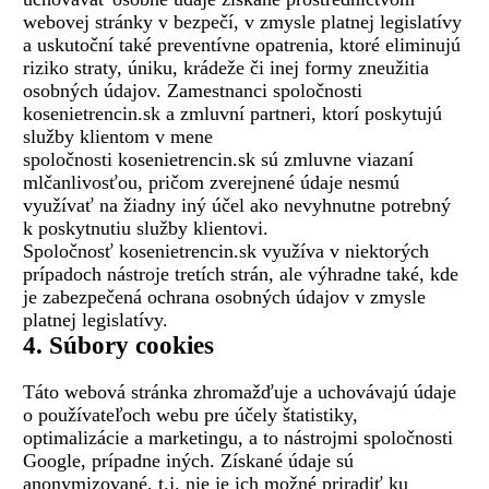
webovej stránky v bezpečí, v zmysle platnej legislatívy
a uskutoční také preventívne opatrenia, ktoré eliminujú
riziko straty, úniku, krádeže či inej formy zneužitia
osobných údajov. Zamestnanci spoločnosti
kosenietrencin.sk a zmluvní partneri, ktorí poskytujú
služby klientom v mene
spoločnosti kosenietrencin.sk sú zmluvne viazaní
mlčanlivosťou, pričom zverejnené údaje nesmú
využívať na žiadny iný účel ako nevyhnutne potrebný
k poskytnutiu služby klientovi.
Spoločnosť kosenietrencin.sk využíva v niektorých
prípadoch nástroje tretích strán, ale výhradne také, kde
je zabezpečená ochrana osobných údajov v zmysle
platnej legislatívy.
4. Súbory cookies
Táto webová stránka zhromažďuje a uchovávajú údaje
o používateľoch webu pre účely štatistiky,
optimalizácie a marketingu, a to nástrojmi spoločnosti
Google, prípadne iných. Získané údaje sú
anonymizované, t.j. nie je ich možné priradiť ku