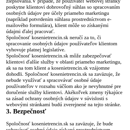
zlepšovania.V prípade, že používateľ webovej stránky
poskytne klientovi dobrovoľný súhlas so spracovaním
osobných údajov pre účely priameho marketingu
(napríklad potvrdením súhlasu prostredníctvom e-
mailového formulára), klient môže so získanými
údajmi ďalej pracovať.
Spoločnosť kosenietrencin.sk neručí za to, či
spracovanie osobných údajov používateľov klientom
vyhovuje platnej legislatíve.
Spoločnosť kosenietrencin.sk môže zabezpečovať
klientovi ďalšie služby v oblasti priameho marketingu,
ak sa na tom klient a kosenietrencin.sk vzájomne
dohodli. Spoločnosť kosenietrencin.sk sa zaväzuje, že
nebude využívať a spracovávať osobné údaje
používateľov v rozsahu väčšom ako je nevyhnutné pre
doručenie služby klientovi. Akékoľvek zmeny týkajúce
sa zásad ochrany osobných údajov v súvislosti s
webovými stránkami budú zverejnené na tejto stránke.
3. Bezpečnosť
Spoločnosť kosenietrencin.sk sa zaväzuje, že bude
uchovávať osobné údaje získané prostredníctvom