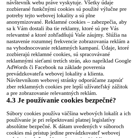
návštevník webu práve vyskytuje. Všetky údaje
zozbierané funkčnými cookies sú použité výlučne pre
potreby tejto webovej lokality a sú plne
anonymizované. Reklamné cookies – zabezpečia, aby
sa k Vám dostali iba tie reklamy, ktoré sú pre Vás
relevantné a ktoré zohľadňujú Vaše záujmy. Slúžia na
nastavenie rozumnej frekvencie zobrazovania reklám a
na vyhodnocovanie reklamných kampaní. Údaje, ktoré
zozbierajú reklamné cookies, sú spracovávané
reklamnými sieťami tretích strán, ako napríklad Google
AdWords či Facebook na základe poverenia
prevádzkovateľa webovej lokality a klienta.
Návštevníkom webovej stránky odporúčame zapnúť
zber reklamných cookies pre lepší užívateľský zážitok
a pre zobrazovanie relevantných reklám.
4.3 Je používanie cookies bezpečné?
Súbory cookies používa väčšina webových lokalít a ich
používanie je pri rešpektovaní platnej legislatívy
absolútne bezpečné. K dátam uvedených v súboroch
cookies má prístup jedine prevádzkovateľ webovej