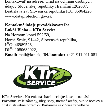
kontaktovať na adrese: Úrad na ochranu osobných
údajov Slovenskej republiky Hraničná 1282007,
Bratislava 27, Slovenská republika IČO:36064220
www.dataprotection.gov.sk
Kontaktné údaje prevádzkovateľa:
Lukáš Blaho – KTn Service
,
Na Hornom konci 592/59,
Horné Srnie, 91442, Slovenská republika,
IČO: 46989528,
DIČ: 1080682922,
Email:
mail@ktn.sk,
Tel.kontakt:
+421 911 911 081
KTn Service
- Kosenie nás baví, nechajte kosenie na nás!
Pokosíme Vaše záhrady, lúky, sady, firemné areály, okolie hotelov a
chát či stavebné pozemky. Postaráme sa o Vaše zanedbané