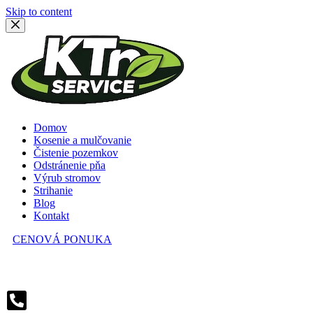
Skip to content
Domov
Kosenie a mulčovanie
Čistenie pozemkov
Odstránenie pňa
Výrub stromov
Strihanie
Blog
Kontakt
CENOVÁ PONUKA
V prípade záujmu volajte alebo píšte.