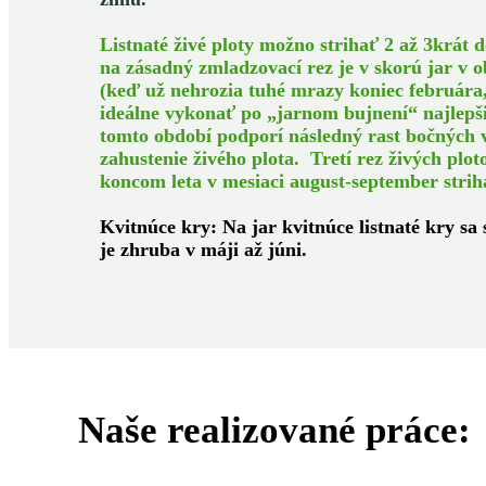
Listnaté živé ploty možno strihať 2 až 3krát 
na zásadný zmladzovací rez je v skorú jar v 
(keď už nehrozia tuhé mrazy koniec februára, 
ideálne vykonať po „jarnom bujnení“ najlepši
tomto období podporí následný rast bočných 
zahustenie živého plota. Tretí rez živých plo
koncom leta v mesiaci august-september strih
Kvitnúce kry: Na jar kvitnúce listnaté kry sa 
je zhruba v máji až júni.
Naše realizované práce: