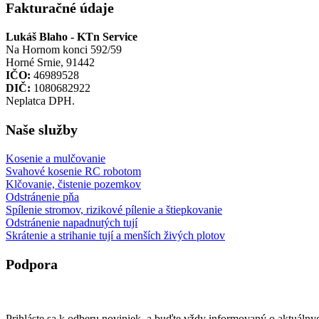
Fakturačné údaje
Lukáš Blaho - KTn Service
Na Hornom konci 592/59
Horné Srnie, 91442
IČO:
46989528
DIČ:
1080682922
Neplatca DPH.
Naše služby
Kosenie a mulčovanie
Svahové kosenie RC robotom
Klčovanie, čistenie pozemkov
Odstránenie pňa
Spílenie stromov, rizikové pílenie a štiepkovanie
Odstránenie napadnutých tují
Skrátenie a strihanie tují a menších živých plotov
Podpora
Zásady ochrany osobných údajov
Zásady používania súborov cookie (EÚ)
Prihláste sa k odberu noviniek, a buďte vždy informovaný o aktuál