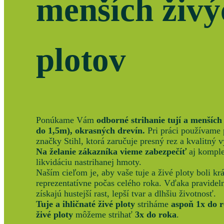
menších živý
plotov
Ponúkame Vám
odborné
strihanie tují a menších
do 1,5m),
okrasných drevín.
Pri práci používame 
značky Stihl, ktorá zaručuje presný rez a kvalitný 
Na želanie zákazníka vieme zabezpečíť
aj komple
likvidáciu nastrihanej hmoty.
Naším cieľom je, aby vaše tuje a živé ploty boli kr
reprezentatívne počas celého roka. Vďaka pravidel
získajú hustejší rast, lepší tvar a dlhšiu životnosť.
Tuje a ihličnaté živé ploty
striháme
aspoň 1x do 
živé ploty
môžeme strihať
3x do roka
.