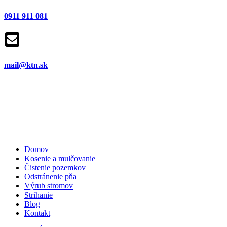
0911 911 081
mail@ktn.sk
Domov
Kosenie a mulčovanie
Čistenie pozemkov
Odstránenie pňa
Výrub stromov
Strihanie
Blog
Kontakt