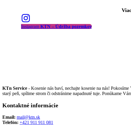
Viac
Instagram
KTN – Údržba pozemkov
KTn Service
- Kosenie nás baví, nechajte kosenie na nás! Pokosíme 
starý peň, spílime strom či odstránime napadnuté tuje. Ponúkame Vám
Kontaktné informácie
Email:
mail@ktn.sk
Telefón:
+421 911 911 081