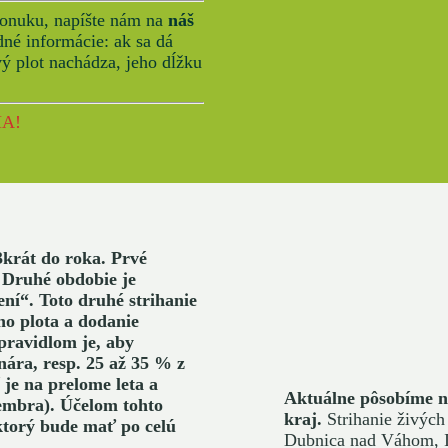
nuku, napíšte nám na
náš
dné informácie: ak sa dá
vý plot nachádza, jeho dĺžku
A!
 3krát do roka. Prvé
 Druhé obdobie je
ní“. Toto druhé strihanie
ho plota a dodanie
ravidlom je, aby
nára, resp. 25 až 35 % z
í je na prelome leta a
Aktuálne pôsobíme n
embra). Účelom tohto
kraj.
Strihanie živých 
 ktorý bude mať po celú
Dubnica nad Váhom, Il