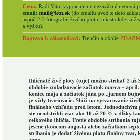
Cena:
Radi Vám vypracujeme nezáväznú cenovú po
email:
mail@ktn.sk
(do emailu uveďte tieto zákla
aspoň 2-3 fotografie živého plotu, miesto kde sa ži
a výšku).
Doprava k zákazníkovi:
Trenčín a okolie
ZDARM
Ihličnaté živé ploty (tuje) možno strihať 2 až
obdobie zmladzovacie začiatok marca – apríl.
koniec mája a začiatok júna po „jarnom bujne
je vždy tvarovacie. Slúži na vytvarovanie živé
finálneho vzhľadu pred letom.
Jednoduchým p
ste neodstrihli viac ako 10 až 20 % z dĺžky ko
celkového ihličia. Tretie obdobie strihania tuj
jesene (koncom augusta alebo začiatkom sept
strihania je dodať živému plotu finálny tvar,
zimu.