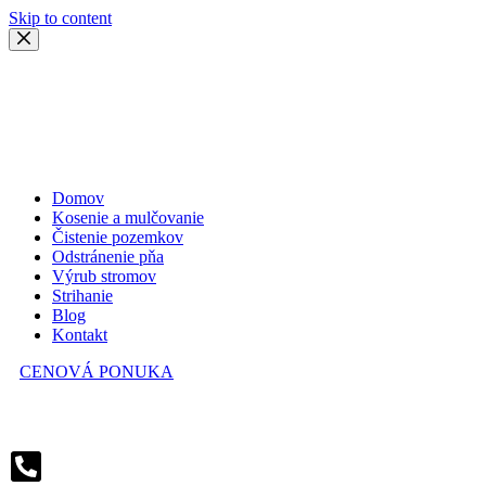
Skip to content
Domov
Kosenie a mulčovanie
Čistenie pozemkov
Odstránenie pňa
Výrub stromov
Strihanie
Blog
Kontakt
CENOVÁ PONUKA
V prípade záujmu volajte alebo píšte.