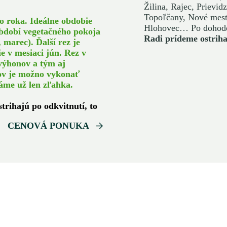
Žilina, Rajec, Prievi
Topoľčany, Nové mest
do roka. Ideálne obdobie
Hlohovec… Po dohode
období vegetačného pokoja
Radi prídeme ostrihať
marec). Ďalší rez je
e v mesiaci jún. Rez v
výhonov a tým aj
tov je možno vykonať
áme už len zľahka.
strihajú po odkvitnutí, to
CENOVÁ PONUKA