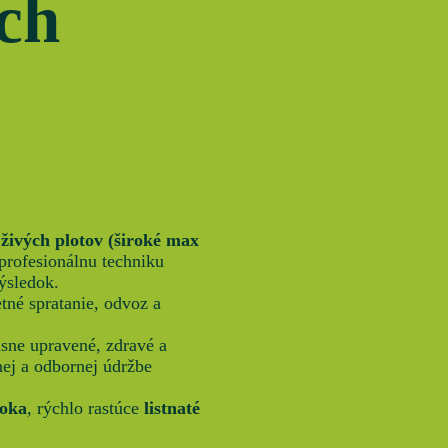
ch
 živých plotov (široké max
profesionálnu techniku
výsledok.
tné spratanie, odvoz a
ásne upravené, zdravé a
nej a odbornej údržbe
roka
, rýchlo rastúce
listnaté